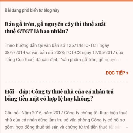
Bài đăng phổ biến từ blog này
Bán gỗ tròn, gỗ nguyên cây thì thuế suất
thuế GTGT là bao nhiêu?
Theo hướng dẫn tại văn bản số 12571/BTC-TCT ngày
08/9/2014 và văn bản số 2038/TCT-CS ngày 17/05/2017 của
Tổng Cục thuế, đã xác định: “sản phẩm gỗ tròn, gỗ nguyên cây
chưa chế biến do tổ chức, cá nhân trực tiếp trồng và bán ra thì
ĐỌC TIẾP »
thuộc đối tượng không chịu thuế GTGT”. Các văn bản trên cũng
nêu rõ định nghĩa gỗ tròn theo khoản 1 điều 3 Thông tư số
88/2011/TT-BNNPTNT ngày 28/12/2011 của Bộ Nông nghiệp
Hỏi - đáp: Công ty thuê nhà của cá nhân trả
và Phát triển nông thôn như sau: “1.Gỗ tròn: bao gồm gỗ
bằng tiền mặt có hợp lệ hay không?
nguyên khai, gỗ đẽo tròn, gỗ lóc lõi có đường kính đầu nhỏ từ
10 cm đến dưới 20 cm, chiều dài từ 01 mét trở lên hoặc có
Câu hỏi: Năm 2016, năm 2017 Công ty chúng tôi thực hiện thuê
đường kính đầu nhỏ từ 20 cm trở lên, chiều dài từ 30 cm trở lên
nhà của cá nhân dùng làm trụ sở văn phòng Công ty có hồ sơ
(kể cả gỗ nguyên khai còn có gốc, cành, lá mà đường kính sát
gồm: hợp đồng thuê tài sản và chứng từ trả tiền thuê tài sản
gốc từ 10cm đến dưới 20cm, chiều dài từ 01 mét trở lên hoặc