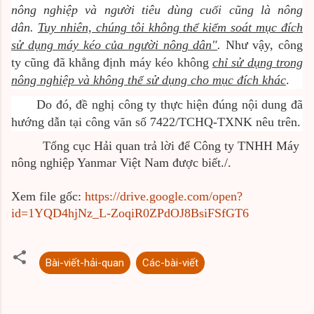
nông nghiệp và người tiêu dùng cuối cũng là nông
dân.
Tuy nhiên, chúng tôi không thể kiểm soát mục đích
sử dụng máy kéo của người nông dân"
.
Như vậy, công
ty cũng đã khẳng định máy kéo không
chỉ sử dụng trong
nông nghiệp và không thể sử dụng cho mục đích khác
.
Do đó, đề nghị công ty thực hiện đúng nội dung đã
hướng dẫn tại công văn số 7422/TCHQ-TXNK nêu trên.
Tổng cục Hải quan trả lời để Công ty TNHH Máy
nông nghiệp Yanmar Việt Nam được biết./.
Xem file gốc:
https://drive.google.com/open?
id=1YQD4hjNz_L-ZoqiR0ZPdOJ8BsiFSfGT6
Bài-viết-hải-quan
Các-bài-viết
N