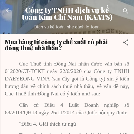
Chuyển đến nội dung chính
Công ty TNHH dịch vụ kế
toán Kim Chỉ Nam (KAATS)
Dịch vụ kế toán, nhẹ gánh lo toan
Mua hàng từ công ty chế xuất có phải
đóng thuế nhà thầu?
Cục Thuế tỉnh Đồng Nai nhận được văn bản số
012020/CT-TCKT ngày 22/6/2020 của Công ty TNHH
DAEYEONG VINA (sau đây gọi là Công ty) xin ý kiến
hướng dẫn về chính sách thuế nhà thầu, về vấn đề này,
Cục Thuế tỉnh Đồng Nai có ý kiến như sau:
Căn cứ Điều 4 Luật Doanh nghiệp số
68/2014/QH13 ngày 26/11/2014 của Quốc hội quy định:
"Điều 4. Giải thích từ ngữ