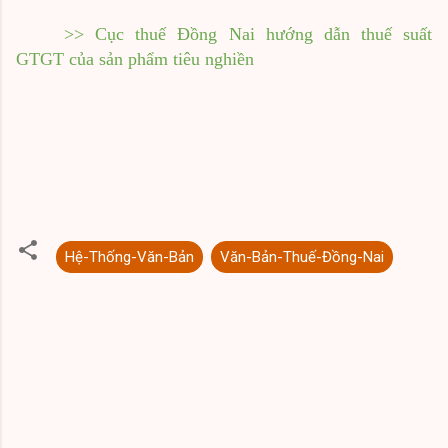
>> Cục thuế Đồng Nai hướng dẫn thuế suất
GTGT của sản phẩm tiêu nghiền
Hệ-Thống-Văn-Bản
Văn-Bản-Thuế-Đồng-Nai
N
h
ậ
n
x
é