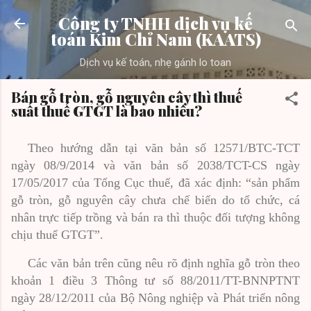
Chuyển đến nội dung chính
Công ty TNHH dịch vụ kế
toán Kim Chỉ Nam (KAATS)
Dịch vụ kế toán, nhẹ gánh lo toan
Bán gỗ tròn, gỗ nguyên cây thì thuế
suất thuế GTGT là bao nhiêu?
Theo hướng dẫn tại văn bản số 12571/BTC-TCT
ngày 08/9/2014 và văn bản số 2038/TCT-CS ngày
17/05/2017 của Tổng Cục thuế, đã xác định: “sản phẩm
gỗ tròn, gỗ nguyên cây chưa chế biến do tổ chức, cá
nhân trực tiếp trồng và bán ra thì thuộc đối tượng không
chịu thuế GTGT”.
Các văn bản trên cũng nêu rõ định nghĩa gỗ tròn theo
khoản 1 điều 3 Thông tư số 88/2011/TT-BNNPTNT
ngày 28/12/2011 của Bộ Nông nghiệp và Phát triển nông