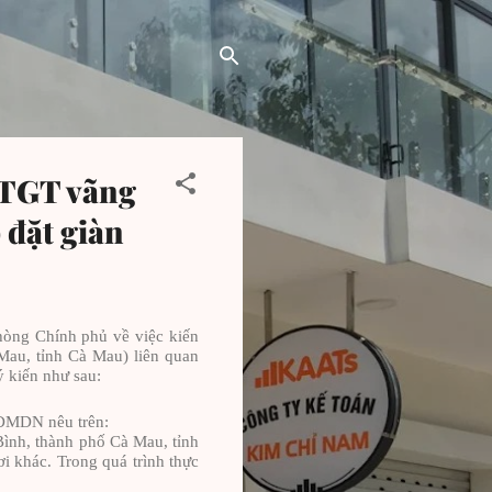
GTGT vãng
 đặt giàn
ng Chính phủ về việc kiến
Mau, tỉnh Cà Mau) liên quan
ý kiến như sau:
-ĐMDN nêu trên:
ình, thành phố Cà Mau, tỉnh
i khác. Trong quá trình thực