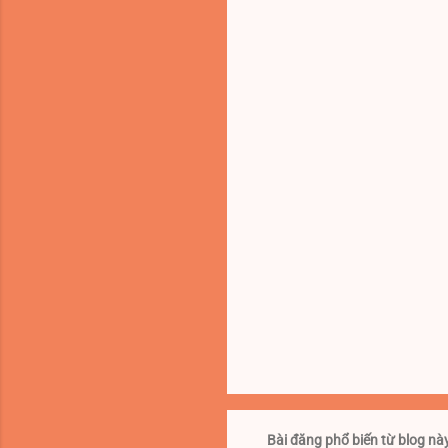
n
x
é
t
Bài đăng phổ biến từ blog nà