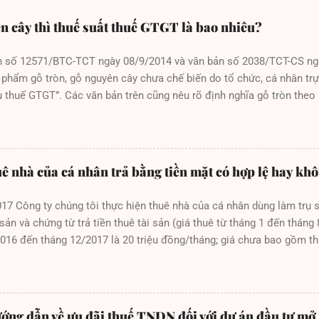
n cây thì thuế suất thuế GTGT là bao nhiêu?
n số 12571/BTC-TCT ngày 08/9/2014 và văn bản số 2038/TCT-CS n
 phẩm gỗ tròn, gỗ nguyên cây chưa chế biến do tổ chức, cá nhân trực
 thuế GTGT”. Các văn bản trên cũng nêu rõ định nghĩa gỗ tròn theo
y 28/12/2011 của Bộ Nông nghiệp và Phát triển nông thôn như sa
gỗ lóc lõi có đường kính đầu nhỏ từ 10 cm đến dưới 20 cm, chiều dài
m trở lên, chiều dài từ 30 cm trở lên (kể cả gỗ nguyên khai còn có 
0cm, chiều dài từ 01 mét trở lên hoặc có đường kính sát gốc từ 20cm
uê nhà của cá nhân trả bằng tiền mặt có hợp lệ hay kh
ới gỗ thuộc loài nguy cấp, quý, hiếm không phân biệt kích thước”. N
 theo định nghĩa trên, sẽ được xác địn...
17 Công ty chúng tôi thực hiện thuê nhà của cá nhân dùng làm trụ 
ản và chứng từ trả tiền thuê tài sản (giá thuê từ tháng 1 đến tháng 
2016 đến tháng 12/2017 là 20 triệu đồng/tháng; giá chưa bao gồm 
ợt là 56 triệu đồng, 80 triệu đồng, 120 triệu đồng và 120 triệu đồng)
a cá nhân trên là hình thức tiền mặt. Đối với cá nhân cho thuê nhà 
 và không có hoá đơn đối với dịch vụ cho thuê nhà. Áp dụng Điều 
 chính sửa đổi, bổ sung Điều 6 Thông tư số 78/2014/TT-BTC hướng
ớng dẫn về ưu đãi thuế TNDN đối với dự án đầu tư mở