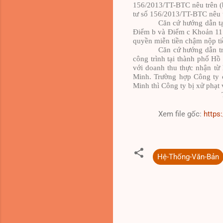
156/2013/TT-BTC nêu trên (
tư số 156/2013/TT-BTC nêu t
C
ă
n cứ hướng dẫn t
Điểm b và Điểm c Khoản 11 
quyền miễn tiền chậm nộp ti
Căn cứ hướng dẫn tr
công trình tại thành phố Hồ
với doanh thu thực nhận từ 
Minh. Trường hợp Công ty c
Minh thì Công ty bị xử phạt
Xem file gốc:
https
Hệ-Thống-Văn-Bản
N
h
ậ