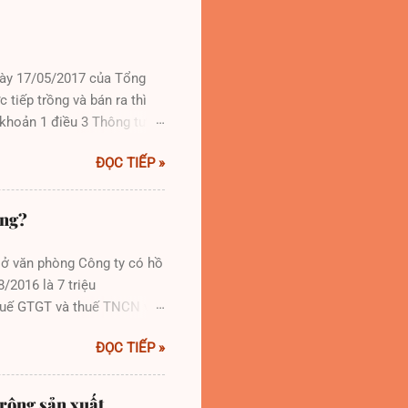
gày 17/05/2017 của Tổng
 tiếp trồng và bán ra thì
 khoản 1 điều 3 Thông tư
u: “1.Gỗ tròn: bao gồm gỗ
ĐỌC TIẾP »
 từ 01 mét trở lên hoặc có
gốc, cành, lá mà đường kính
 trở lên, chiều dài từ
ông?
hư vậy, thuế GTGT của sản
sở văn phòng Công ty có hồ
8/2016 là 7 triệu
thuế GTGT và thuế TNCN với
. Công ty dùng phương thức
ĐỌC TIẾP »
đã nộp đầy đủ nghĩa vụ thuế
4 Thông tư 96/2015/TT-BTC
 dẫn về thuế TNDN (đã
 rộng sản xuất