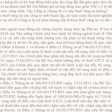
ua chúng tôi có ký hợp đồng thầu phụ thi công lắp đặt giàn giáo cho cô
 sở tại thành phố Hồ Chí Minh) giá trị hợp đồng bao gồm
VAT
1,3 tỷ đ
 mục công trình. Vậy Công ty chúng tôi có nộp thuế vãng lai không?
 thuế vãng lai (do công ty mới thành lập, kể toán chưa đủ kinh nghi
 trụ sở) thì Công ty bị xử phạt không nộp tờ khai thuế vãng lai và ti
óm ngành hoạt động xây dựng chuyên dụng khác tại Phụ lục II ban h
2018 của Thủ tướng Chính phủ ban hành hệ thống ngành kinh tế Việ
ất cả các kết cấu công trình nhưng yêu cầu phải có kỹ thuật riêng chuy
ắp đặt và dỡ bỏ c
ố
t pha, dàn giáo, loại trừ hoạt động thuê cốt pha, dàn
ại Điểm đ Khoản 1 và Khoản 6 Điều 11 Thông tư số 156/2013/TT-BTC 
t số điều của Luật quản lý thuế; Luật sửa đổi, bổ sung một số điều c
 22/7/2013 của Chính phủ (bao gồm nội dung sửa đối, bố sung tại
Đi
TC ngày 27/02/2015 của Bộ Tài chính hướng dẫn về thuế GTGT và qu
015 của Chính phủ quy định chi tiết thi hành Luật sủa đối, bố sung 
t số điều của các Nghị định về thuế và sửa đổi, bổ sung một số điều
Tải chính về hóa đon bán hàng hóa, cung ứng dịch vụ) liên quan đến 
g, lắp đặt vãng lai ngoại tỉnh.
i Điều 9 Thông tư số 166/2013/TT-BTC ngày 15/11/2013 của Bộ Tài ch
huế liên quan đến xử phạt đối với hành vi chậm nộp hồ sơ khai thuế so
i Điều 34 Thông tư số 156/2013/TT-BTC nêu trên (bao gồm nội dung s
16/TT-BTC hướng dẫn Nghị định số 100/2016/NĐ-CP ngày 01/7/2016 
bổ sung một số điều của Luật thuế GTGT, Luật thuế tiêu thụ đặc biệt và
 về thuế) liên quan đến tính tiền chậm nộp đối với việc chậm nộp tiền t
tại Khoản 10 Điều 2 Thông tư số 26/2015/TT-BTC nê
u
trên bổ sung