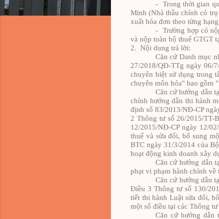
-
Trong thời gian q
Minh (Nhà thầu chính có trụ
xuất hóa đơn theo từng hạng
-
Trường hợp có nộp
và nộp toàn bộ thuế GTGT tại
2.
Nội dung trả l
ờ
i:
Căn cứ Danh mục nh
27/2018/QĐ-TTg ngày 06/7/
chuyên biệt sử dụng trong t
chuyên môn hóa" bao gồm "L
Căn cứ hướng dẫn t
chính hướng dẫn thi hành mộ
định số 83/2013/NĐ-CP ngày
2 Thông tư số 26/2015/TT-B
12/2015/NĐ-CP ngày 12/02/2
thuế và sửa đổi, bổ sung mộ
BTC ngày 31/3/2014 của Bộ 
hoạt động kinh doanh xây dựn
Căn cứ hướng dẫn tạ
phạt vi phạm hành chính về t
Căn cứ hướng dẫn tạ
Điều 3 Thông tư số 130/20
tiết thi hành Luật sửa đổi, 
một số điều tại các Thông tư
Căn cứ hướng dẫn 