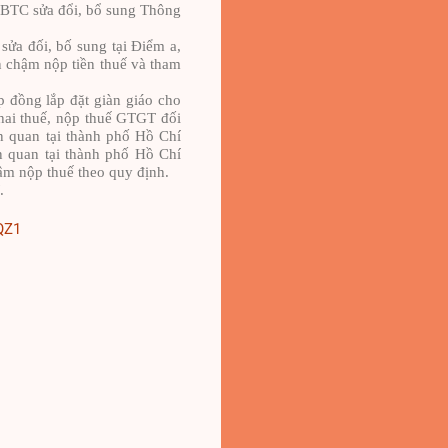
-BTC sửa đổi, bổ sung Thông
ửa đối, bố sung tại Điểm a,
 chậm nộp tiền thuế và tham
 đồng lắp đặt giàn giáo cho
khai thuế, nộp thuế GTGT đối
ên quan tại thành phố Hồ Chí
n quan tại thành phố Hồ Chí
hậm nộp thuế theo quy định.
.
QZ1