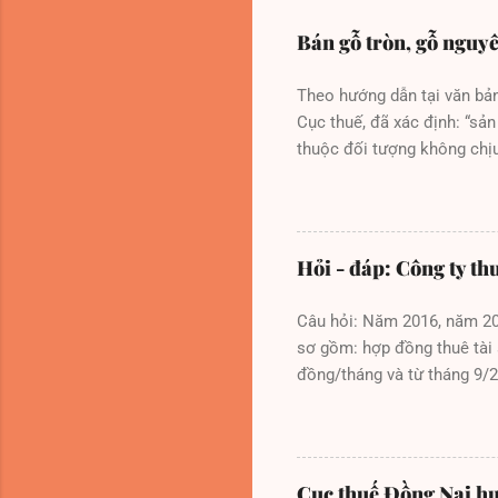
Bán gỗ tròn, gỗ nguyê
Theo hướng dẫn tại văn bả
Cục thuế, đã xác định: “sản
thuộc đối tượng không chịu
số 88/2011/TT-BNNPTNT ngà
nguyên khai, gỗ đẽo tròn, 
đường kính đầu nhỏ từ 20 c
sát gốc từ 10cm đến dưới 2
Hỏi - đáp: Công ty th
30cm trở lên). Riêng đối v
phẩm gỗ tròn, gỗ nguyên cây
Câu hỏi: Năm 2016, năm 20
sơ gồm: hợp đồng thuê tài s
đồng/tháng và từ tháng 9/
số tiền trả từng lần lần lư
thanh toán tiền thuê nhà củ
đối với hoạt động cho thuê
ngày 22/6/2015 của Bộ Tài
Cục thuế Đồng Nai hư