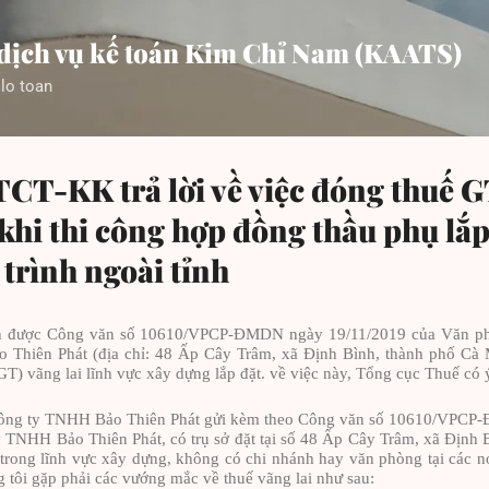
Chuyển đến nội dung chính
dịch vụ kế toán Kim Chỉ Nam (KAATS)
 lo toan
TCT-KK trả lời về việc đóng thuế 
 khi thi công hợp đồng thầu phụ lắp
 trình ngoài tỉnh
n được Công văn số 10610/VPCP-ĐMDN ngày 19/11/2019 của Văn phò
Thiên Phát (địa chỉ: 48 Ấp Cây Trâm, xã Định Bình, thành phố Cà 
TGT) vãng lai lĩnh vực xây dựng lắp đặt. về việc này, Tổng cục Thuế có 
Công ty TNHH Bảo Thiên Phát gửi kèm theo Công văn số 10610/VPCP
y TNHH Bảo Thiên Phát, có trụ sở đặt tại số 48
Ấ
p Cây Trâm, xã Định B
rong lĩnh vực xây dựng, không có chi nhánh hay văn phòng tại các nơ
g tôi gặp phải các vướng mắc về thuế vãng lai như sau: