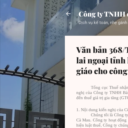
Công ty TNHH 
Dịch vụ kế toán, nhẹ gánh
Văn bản 368/
lai ngoại tỉnh
giáo cho công
Tổng cục Thuế nhậ
nghị của Công ty TNHH Bảo 
đến thuế giá trị gia tăng (G
1.
Nội dung kiến nghị của 
Chúng tôi là Công t
Cà Mau. Công ty hoạt động t
hiện luật thuế, Công ty chún