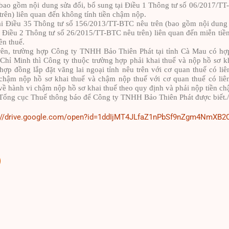
bao gồm nội dung sửa đổi, bổ sung tại Điều 1 Thông tư số 06/2017/TT
rên) liên quan đến không tính tiền chậm nộp.
ại Điều 35 Thông tư số 156/2013/TT-BTC nêu trên (bao gồm nội dung s
Điều 2 Thông tư số 26/2015/TT-BTC nêu trên) liên quan đến miễn tiền
ền thuế.
ên, trường hợp Công ty TNHH Bảo Thiên Phát tại tỉnh Cà Mau có hợp
 Chỉ Minh thì Công ty thuộc trường hợp phải khai thuế và nộp hồ sơ 
hợp đồng lắp đặt vãng lai ngoại tỉnh
nêu trên với cơ quan thuế có li
hậm nộp hồ sơ khai thuế và chậm nộp thuế với cơ quan thuế có liê
 về hành vi chậm nộp hồ sơ khai thuế theo quy định và phải nộp tiền c
Tổng cục Thuế thông báo để Công ty TNHH Bảo Thiên Phát được biết./
://drive.google.com/open?id=1ddIjMT4JLfaZ1nPbSf9nZgm4NmXB2