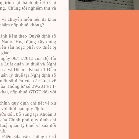
ng trình tại thành phố Hồ Chí
ồng. Chúng tôi nghiệm thu và
ệm và chuyên môn nên đã khai
ền chậm nộp thuế không?
ành kèm theo Quyết định số
t Nam: "Hoạt động xây dựng
ên sâu hoặc phải có thiết bị
 giáo".
ngày 06/11/2013 của Bộ Tài
ủa Luật quản lý thuế và Nghị
ểm
a và Đi
ể
m e Khoản 1 Điều
ản lý thuế tại Nghị định số
một số điều của các Luật về
 của Thông tư số 39/2014/TT-
khai, nộp thuế GTGT đối với
ính quy định chi tiết về xử
 với thời hạn quy định.
ửa đối, bố sung tại Khoản 3
của Chính phủ quy định chi
 Luật quản lý thuế và sửa đổi
huế.
 Điều 34a vào Thông tư số