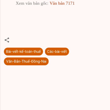
Xem văn bản gốc:
Văn bản 7171
Bài-viết-kế-toán-thuế
Các-bài-viết
Văn-Bản-Thuế-Đồng-Nai
N
h
ậ
n
x
é