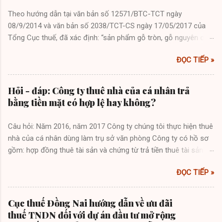
Theo hướng dẫn tại văn bản số 12571/BTC-TCT ngày
08/9/2014 và văn bản số 2038/TCT-CS ngày 17/05/2017 của
Tổng Cục thuế, đã xác định: “sản phẩm gỗ tròn, gỗ nguyên cây
chưa chế biến do tổ chức, cá nhân trực tiếp trồng và bán ra thì
ĐỌC TIẾP »
thuộc đối tượng không chịu thuế GTGT”. Các văn bản trên cũng
nêu rõ định nghĩa gỗ tròn theo khoản 1 điều 3 Thông tư số
88/2011/TT-BNNPTNT ngày 28/12/2011 của Bộ Nông nghiệp
Hỏi - đáp: Công ty thuê nhà của cá nhân trả
và Phát triển nông thôn như sau: “1.Gỗ tròn: bao gồm gỗ
bằng tiền mặt có hợp lệ hay không?
nguyên khai, gỗ đẽo tròn, gỗ lóc lõi có đường kính đầu nhỏ từ
10 cm đến dưới 20 cm, chiều dài từ 01 mét trở lên hoặc có
Câu hỏi: Năm 2016, năm 2017 Công ty chúng tôi thực hiện thuê
đường kính đầu nhỏ từ 20 cm trở lên, chiều dài từ 30 cm trở lên
nhà của cá nhân dùng làm trụ sở văn phòng Công ty có hồ sơ
(kể cả gỗ nguyên khai còn có gốc, cành, lá mà đường kính sát
gồm: hợp đồng thuê tài sản và chứng từ trả tiền thuê tài sản
gốc từ 10cm đến dưới 20cm, chiều dài từ 01 mét trở lên hoặc
(giá thuê từ tháng 1 đến tháng 8/2016 là 7 triệu đồng/tháng và
có đường kính sát gốc từ 20cm trở lên, chiều dài từ 30cm trở
ĐỌC TIẾP »
từ tháng 9/2016 đến tháng 12/2017 là 20 triệu đồng/tháng; giá
lên). Riêng đối với gỗ thuộc loài nguy cấp, quý, hiếm không phân
chưa bao gồm thuế GTGT và thuế TNCN với số tiền trả từng
biệt kích thước”. Như vậy, thuế GTGT của sản phẩm gỗ tròn, gỗ
lần lần lượt là 56 triệu đồng, 80 triệu đồng, 120 triệu đồng và
Cục thuế Đồng Nai hướng dẫn về ưu đãi
nguyên cây theo định nghĩa trên, sẽ được xác địn...
120 triệu đồng). Công ty dùng phương thức thanh toán tiền
thuế TNDN đối với dự án đầu tư mở rộng
thuê nhà của cá nhân trên là hình thức tiền mặt. Đối với cá