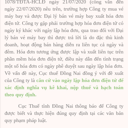
1078/TĐTA-HCLĐ ngày 21/07/2020 (công văn đến
ngày 22/07/2020) nêu trên, trường h
ợ
p Công ty mua vé
máy bay và được Đại lý bán vé máy bay xuất hóa đơn
điện tử. Công ty gặp phải trường h
ợ
p hóa đơn điện tử có
ngày ký khác với ngày lập hóa đơn, qua trao đổi với Đại
lý bán vé máy bay thì được trả lời là do đặc thù kinh
doanh, hoạt động bán hàng diễn ra liên tục cả ngày và
đêm. Hóa đơn tương ứng được lập và xuất liên tục trên
phần mềm hóa đơn điện tử, điều này dẫn đến tình trạng
một số hóa đơn có ngày phê duyệt sau ngày lập hóa đơn.
Về vấn đề này, Cục thuế Đồng Nai đồng ý với đề xuất
của Công ty là
căn cứ vào ngày lập hóa đơn điện tử để
xác định nghĩa vụ kê khai, nộp thuế và hạch toán
theo quy định.
Cục Thuế tỉnh Đồng Nai thông báo để Công ty
được biết và thực hiện đúng quy định tại các văn bản
quy phạm pháp luật
.