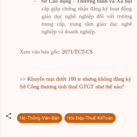
-
Sở Lao động - Thương binh và Xã hội
cấp giấy chứng nhận đăng ký hoạt động
giáo dục nghề nghiệp đối với trường
trung cấp, trung tâm giáo dục nghề
nghiệp và doanh nghiệp.
Xem văn bản gốc:
2671/TCT-CS
>>
Khuyến mại dưới 100 tr nhưng không đăng ký
Sở Công thương tính thuế GTGT như thế nào?
Hệ-Thống-Văn-Bản
Hỏi-Đáp-Thuế-KếToán
N