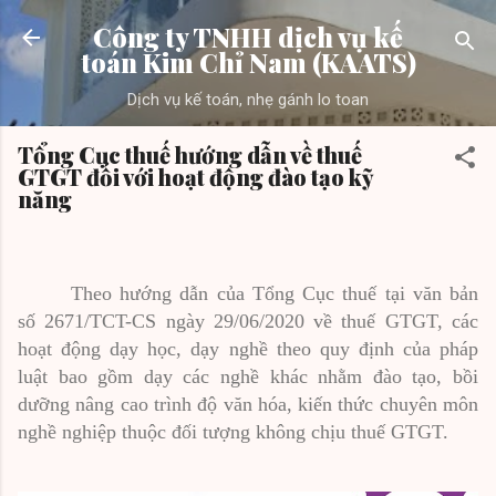
Chuyển đến nội dung chính
Công ty TNHH dịch vụ kế
toán Kim Chỉ Nam (KAATS)
Dịch vụ kế toán, nhẹ gánh lo toan
Tổng Cục thuế hướng dẫn về thuế
GTGT đối với hoạt động đào tạo kỹ
năng
Theo hướng dẫn của Tổng Cục thuế tại văn bản
số 2671/TCT-CS ngày 29/06/2020 về thuế GTGT, các
hoạt động
dạy học, dạy nghề theo quy định của pháp
luật bao gồm dạy các nghề khác nhằm đào tạo, bồi
dưỡng nâng cao trình độ văn hóa, kiến thức chuyên môn
nghề nghiệp thuộc đối tượng không chịu thuế GTGT.