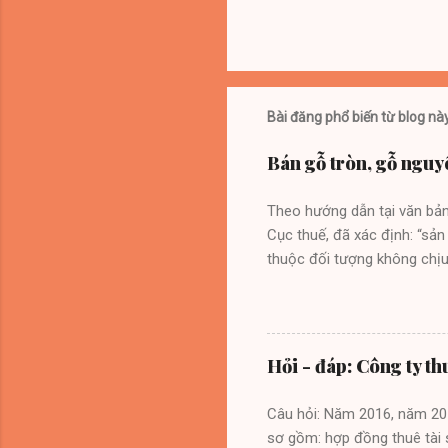
Bài đăng phổ biến từ blog nà
Bán gỗ tròn, gỗ nguy
Theo hướng dẫn tại văn b
Cục thuế, đã xác định: “sản
thuộc đối tượng không chịu
88/2011/TT-BNNPTNT ngày 2
nguyên khai, gỗ đẽo tròn, g
đường kính đầu nhỏ từ 20 cm
sát gốc từ 10cm đến dưới 2
Hỏi - đáp: Công ty th
trở lên). Riêng đối với gỗ 
tròn, gỗ nguyên cây theo đị
Câu hỏi: Năm 2016, năm 201
sơ gồm: hợp đồng thuê tài s