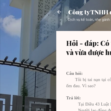
Công ty TNHH 
Dịch vụ kế toán, nhẹ gánh 
Hỏi - đáp: Có
và vừa được h
Câu hỏi:
Tôi bị tai nạn tại
ốm đau. Vì sao?
Trả lời:
Tại Điều 43 Luật
Người lao động đư