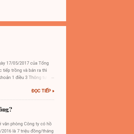
gày 17/05/2017 của Tổng
tiếp trồng và bán ra thì
khoản 1 điều 3 Thông tư số
1.Gỗ tròn: bao gồm gỗ
ĐỌC TIẾP »
từ 01 mét trở lên hoặc có
ốc, cành, lá mà đường kính
 trở lên, chiều dài từ 30cm
hông?
 thuế GTGT của sản phẩm gỗ
sở văn phòng Công ty có hồ
8/2016 là 7 triệu đồng/tháng