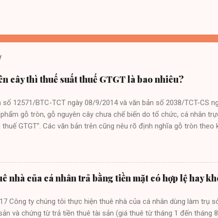
y
ên cây thì thuế suất thuế GTGT là bao nhiêu?
ản số 12571/BTC-TCT ngày 08/9/2014 và văn bản số 2038/TCT-CS n
 phẩm gỗ tròn, gỗ nguyên cây chưa chế biến do tổ chức, cá nhân trực 
 thuế GTGT”. Các văn bản trên cũng nêu rõ định nghĩa gỗ tròn theo 
8/12/2011 của Bộ Nông nghiệp và Phát triển nông thôn như sau: “
ỗ lóc lõi có đường kính đầu nhỏ từ 10 cm đến dưới 20 cm, chiều dài 
 trở lên, chiều dài từ 30 cm trở lên (kể cả gỗ nguyên khai còn có g
0cm, chiều dài từ 01 mét trở lên hoặc có đường kính sát gốc từ 20cm
uê nhà của cá nhân trả bằng tiền mặt có hợp lệ hay k
thuộc loài nguy cấp, quý, hiếm không phân biệt kích thước”. Như vậy,
nh nghĩa trên, sẽ được xác địn...
7 Công ty chúng tôi thực hiện thuê nhà của cá nhân dùng làm trụ 
ản và chứng từ trả tiền thuê tài sản (giá thuê từ tháng 1 đến tháng 