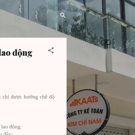
 lao động
à chỉ được hưởng chế độ
 lao động:
u đây: