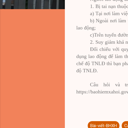
1. Bị tai nạn thu
a) Tại nơi làm việ
b) Ngoài nơi làm 
lao động;
c)Trên tuyến đườn
2. Suy giảm khả n
Đối chiếu với qu
dụng lao động để làm t
chế độ TNLĐ thì bạn phả
độ TNLĐ.
Câu hỏi và t
https://baohiemxahoi.gov
Bài-viết-BHXH
C