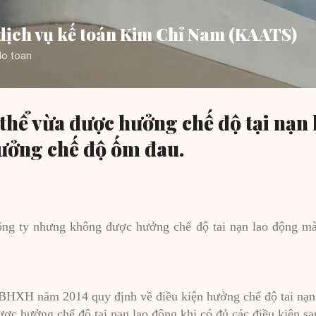
Chuyển đến nội dung chính
dịch vụ kế toán Kim Chỉ Nam (KAATS)
lo toan
 thể vừa được hưởng chế độ tại nạn
ưởng chế độ ốm đau.
 công ty nhưng không được hưởng chế độ tai nạn lao động m
 BHXH năm 2014 quy định về điều kiện hưởng chế độ tai nạn
ợc hưởng chế độ tai nạn lao động khi có đủ các điều kiện sa